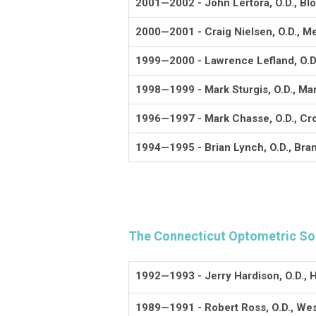
2001—2002 - John Lertora, O.D., Bl
2000—2001 - Craig Nielsen, O.D., M
1999—2000 - Lawrence Lefland, O.D
1998—1999 - Mark Sturgis, O.D., Ma
1996—1997 - Mark Chasse, O.D., Cr
1994—1995 - Brian Lynch, O.D., Bra
The Connecticut Optometric So
1992—1993 - Jerry Hardison, O.D., H
1989—1991 - Robert Ross, O.D., Wes