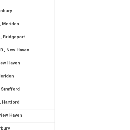
anbury
, Meriden
, Bridgeport
.D., New Haven
 New Haven
Meriden
 Strafford
, Hartford
, New Haven
rbury