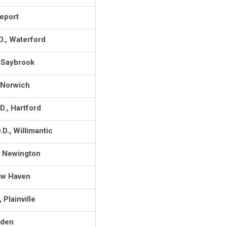
geport
., Waterford
d Saybrook
 Norwich
D., Hartford
.D., Willimantic
, Newington
New Haven
Plainville
iden