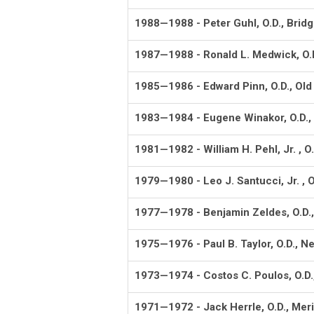
1988—1988 - Peter Guhl, O.D., Brid
1987—1988 - Ronald L. Medwick, O.D
1985—1986 - Edward Pinn, O.D., Ol
1983—1984 - Eugene Winakor, O.D.,
1981—1982 - William H. Pehl, Jr. , O.
1979—1980 - Leo J. Santucci, Jr. , O
1977—1978 - Benjamin Zeldes, O.D.
1975—1976 - Paul B. Taylor, O.D., 
1973—1974 - Costos C. Poulos, O.D., 
1971—1972 - Jack Herrle, O.D., Mer