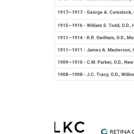
1917—1917 - George A. Comstock, O
1915—1916 - William S. Todd, O.D., 
1911—1914 - R.R. Gwilliam, O.D., Me
1911—1911 - James A. Masterson, O
1909—1910 - C.M. Parker, O.D., Ne
1908—1908 - J.C. Tracy, O.D., Willim