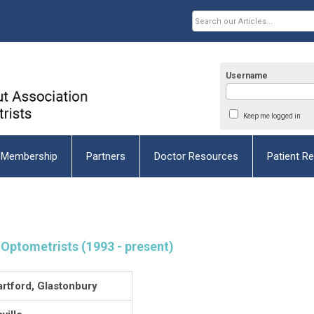
Username
Keep me logged in
Membership
Partners
Doctor Resources
Patient R
Optometrists (1993 - present)
rtford, Glastonbury