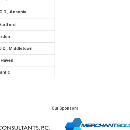
.D., Ansonia
Hartford
riden
.D., Middletown
w Haven
antic
Our Sponsors