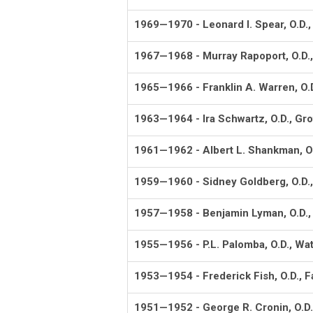
1969—1970 - Leonard I. Spear, O.D.,
1967—1968 - Murray Rapoport, O.D.,
1965—1966 - Franklin A. Warren, O.
1963—1964 - Ira Schwartz, O.D., Gr
1961—1962 - Albert L. Shankman, O.
1959—1960 - Sidney Goldberg, O.D.,
1957—1958 - Benjamin Lyman, O.D.,
1955—1956 - P.L. Palomba, O.D., Wa
1953—1954 - Frederick Fish, O.D., Fa
1951—1952 - George R. Cronin, O.D.