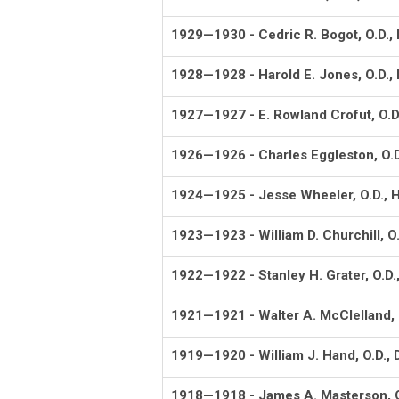
1929—1930 - Cedric R. Bogot, O.D., 
1928—1928 - Harold E. Jones, O.D.
1927—1927 - E. Rowland Crofut, O.D
1926—1926 - Charles Eggleston, O.
1924—1925 - Jesse Wheeler, O.D., H
1923—1923 - William D. Churchill, O
1922—1922 - Stanley H. Grater, O.D.
1921—1921 - Walter A. McClelland, 
1919—1920 - William J. Hand, O.D.,
1918—1918 - James A. Masterson, O