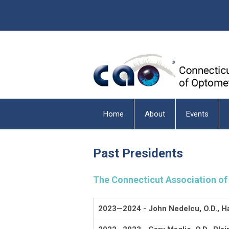
Home
About
Events
Past Presidents
The Connecticut Association of 
2023—2024 - John Nedelcu, O.D., Ha