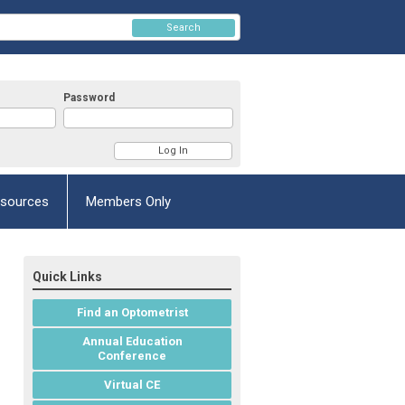
Search
Password
esources
Members Only
Quick Links
Find an Optometrist
Annual Education
Conference
Virtual CE