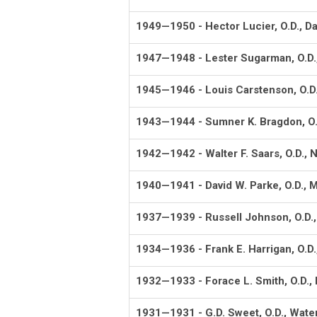
1949—1950 - Hector Lucier, O.D., D
1947—1948 - Lester Sugarman, O.D.
1945—1946 - Louis Carstenson, O.D.
1943—1944 - Sumner K. Bragdon, O
1942—1942 - Walter F. Saars, O.D.,
1940—1941 - David W. Parke, O.D., 
1937—1939 - Russell Johnson, O.D.,
1934—1936 - Frank E. Harrigan, O.D.
1932—1933 - Forace L. Smith, O.D.
1931—1931 - G.D. Sweet, O.D., Wate