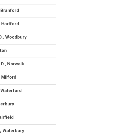
 Branford
 Hartford
D., Woodbury
oton
D., Norwalk
 Milford
 Waterford
terbury
irfield
, Waterbury