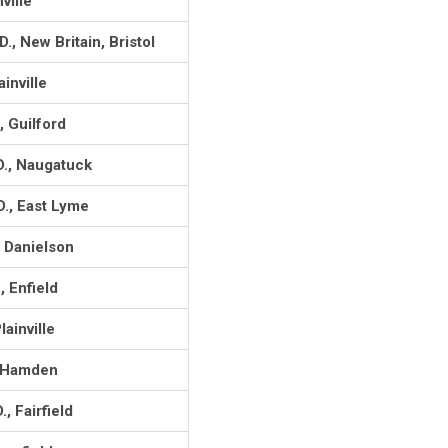
ville
, New Britain, Bristol
inville
, Guilford
., Naugatuck
., East Lyme
 Danielson
 Enfield
ainville
, Hamden
 Fairfield