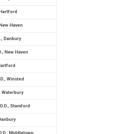
Hartford
, New Haven
., Danbury
D., New Haven
artford
.D., Winsted
, Waterbury
O.D., Stamford
 Danbury
.D., Middletown